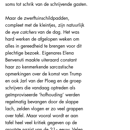
soms tot schrik van de schrijvende gasten.
Maar de zwerftuinschildpadden, 
compleet met de kleintjes, zijn natuurlijk 
de 
eye catchers
 van de dag. Het was 
hard werken de afgelopen weken om 
alles in gereedheid te brengen voor dit 
plechtige bezoek. Eigenares Elena 
Benvenuti maakte uiteraard constant 
haar zo kenmerkende sarcastische 
opmerkingen over de komst van Trump 
en ook Jarl van der Ploeg en de groep 
schrijvers die vandaag optreden als 
geïmproviseerde ‘hofhouding’ werden 
regelmatig bevangen door de slappe 
lach, zelden vlogen er zo veel grappen 
over tafel. Maar vooral wordt er aan 
tafel heel veel kritiek gegeven op de 
grootste nazist van de 21
 eeuw. Velen 
e