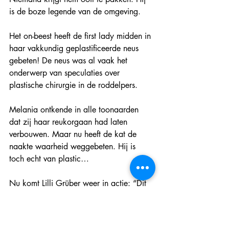
is de boze legende van de omgeving.
Het on-beest heeft de first lady midden in 
haar vakkundig geplastificeerde neus 
gebeten! De neus was al vaak het 
onderwerp van speculaties over 
plastische chirurgie in de roddelpers.
Melania ontkende in alle toonaarden 
dat zij haar reukorgaan had laten 
verbouwen. Maar nu heeft de kat de 
naakte waarheid weggebeten. Hij is 
toch echt van plastic…
Nu komt Lilli Grüber weer in actie: “Dit 
is rampzalig voor het Witte Huis. En dat 
gebeurt gewoon bijna live op de 
internationale televisie. Heel de wereld 