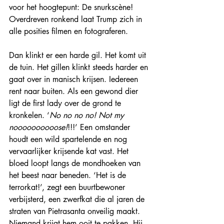
voor het hoogtepunt: De snurkscène! 
Overdreven ronkend laat Trump zich in 
alle posities filmen en fotograferen.
Dan klinkt er een harde gil. Het komt uit 
de tuin. Het gillen klinkt steeds harder en 
gaat over in manisch krijsen. Iedereen 
rent naar buiten. Als een gewond dier 
ligt de first lady over de grond te 
kronkelen. ‘
No no no no! Not my 
noooooooooose!
!!!’ Een omstander 
houdt een wild spartelende en nog 
vervaarlijker krijsende kat vast. Het 
bloed loopt langs de mondhoeken van 
het beest naar beneden. ‘Het is de 
terrorkat!’, zegt een buurtbewoner 
verbijsterd, een zwerfkat die al jaren de 
straten van Pietrasanta onveilig maakt. 
Niemand krijgt hem ooit te pakken. Hij 