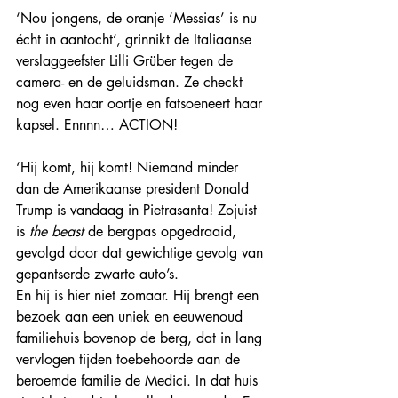
‘Nou jongens, de oranje ‘Messias’ is nu 
écht in aantocht’, grinnikt de Italiaanse 
verslaggeefster Lilli Grüber tegen de 
camera- en de geluidsman. Ze checkt 
nog even haar oortje en fatsoeneert haar 
kapsel. Ennnn… ACTION!
‘Hij komt, hij komt! Niemand minder 
dan de Amerikaanse president Donald 
Trump is vandaag in Pietrasanta! Zojuist 
is 
the beast 
de bergpas opgedraaid, 
gevolgd door dat gewichtige gevolg van 
gepantserde zwarte auto’s.
En hij is hier niet zomaar. Hij brengt een 
bezoek aan een uniek en eeuwenoud 
familiehuis bovenop de berg, dat in lang 
vervlogen tijden toebehoorde aan de 
beroemde familie de Medici. In dat huis 