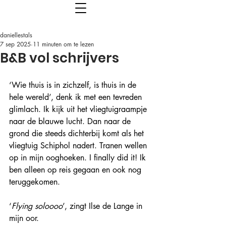
daniellestals
7 sep 2025
11 minuten om te lezen
B&B vol schrijvers
‘Wie thuis is in zichzelf, is thuis in de 
hele wereld’, denk ik met een tevreden 
glimlach. Ik kijk uit het vliegtuigraampje 
naar de blauwe lucht. Dan naar de 
grond die steeds dichterbij komt als het 
vliegtuig Schiphol nadert. Tranen wellen 
op in mijn ooghoeken. I finally did it! Ik 
ben alleen op reis gegaan en ook nog 
teruggekomen.
‘
Flying soloooo
’, zingt Ilse de Lange in 
mijn oor.