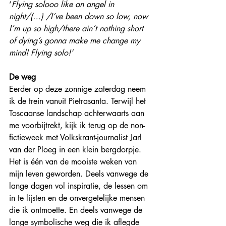
‘
Flying solooo like an angel in 
night/(…) /I’ve been down so low, now 
I’m up so high/there ain’t nothing short 
of dying’s gonna make me change my 
mind! Flying solo!’
De weg
Eerder op deze zonnige zaterdag neem 
ik de trein vanuit Pietrasanta. Terwijl het 
Toscaanse landschap achterwaarts aan 
me voorbijtrekt, kijk ik terug op de non-
fictieweek met Volkskrant-journalist Jarl 
van der Ploeg in een klein bergdorpje. 
Het is één van de mooiste weken van 
mijn leven geworden. Deels vanwege de 
lange dagen vol inspiratie, de lessen om 
in te lijsten en de onvergetelijke mensen 
die ik ontmoette. En deels vanwege de 
lange symbolische weg die ik aflegde 