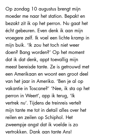
Op zondag 10 augustus brengt mijn 
moeder me naar het station. Bepakt en 
bezakt zit ik op het perron. Nu gaat het 
écht gebeuren. Even denk ik aan mijn 
vroegere zelf. Ik voel een lichte kramp in 
mijn buik. ‘Ik zou het toch niet weer 
doen? Bang worden?’ Op het moment 
dat ik dat denk, appt toevallig mijn 
meest bereisde tante. Ze is getrouwd met 
een Amerikaan en woont een groot deel 
van het jaar in Amerika. ‘Ben je al op 
vakantie in Toscane?’ ‘Nee, ik sta op het 
perron in Weert’, app ik terug, ‘Ik 
vertrek nu’. Tijdens de treinreis vertelt 
mijn tante me tot in detail alles over het 
reilen en zeilen op Schiphol. Het 
zweempje angst dat ik voelde is zo 
vertrokken. Dank aan tante Ans!