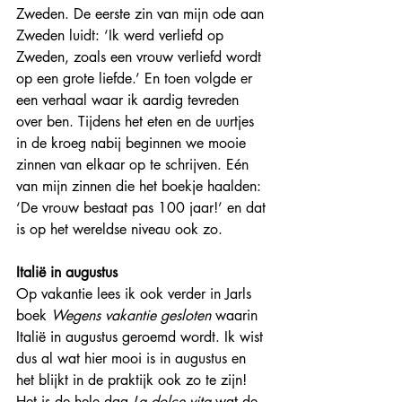
Zweden. De eerste zin van mijn ode aan 
Zweden luidt: ‘Ik werd verliefd op 
Zweden, zoals een vrouw verliefd wordt 
op een grote liefde.’ En toen volgde er 
een verhaal waar ik aardig tevreden 
over ben. Tijdens het eten en de uurtjes 
in de kroeg nabij beginnen we mooie 
zinnen van elkaar op te schrijven. Eén 
van mijn zinnen die het boekje haalden: 
‘De vrouw bestaat pas 100 jaar!’ en dat 
is op het wereldse niveau ook zo.
Italië in augustus
Op vakantie lees ik ook verder in Jarls 
boek 
Wegens vakantie gesloten
 waarin 
Italië in augustus geroemd wordt. Ik wist 
dus al wat hier mooi is in augustus en 
het blijkt in de praktijk ook zo te zijn! 
Het is de hele dag 
La dolce vita
 wat de 