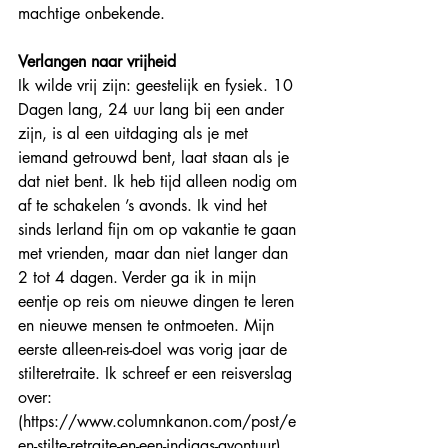
machtige onbekende.
Verlangen naar vrijheid
Ik wilde vrij zijn: geestelijk en fysiek. 10 
Dagen lang, 24 uur lang bij een ander 
zijn, is al een uitdaging als je met 
iemand getrouwd bent, laat staan als je 
dat niet bent. Ik heb tijd alleen nodig om 
af te schakelen ’s avonds. Ik vind het 
sinds Ierland fijn om op vakantie te gaan 
met vrienden, maar dan niet langer dan 
2 tot 4 dagen. Verder ga ik in mijn 
eentje op reis om nieuwe dingen te leren 
en nieuwe mensen te ontmoeten. Mijn 
eerste alleen-reis-doel was vorig jaar de 
stilteretraite. Ik schreef er een reisverslag 
over: 
(
https://www.columnkanon.com/post/e
en-stilte-retraite-en-een-indiaas-avontuur
)