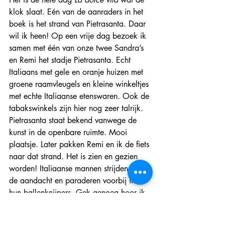
klok slaat. Eén van de aanraders in het 
boek is het strand van Pietrasanta. Daar 
wil ik heen! Op een vrije dag bezoek ik 
samen met één van onze twee Sandra’s 
en Remi het stadje Pietrasanta. Echt 
Italiaans met gele en oranje huizen met 
groene raamvleugels en kleine winkeltjes 
met echte Italiaanse etenswaren. Ook de 
tabakswinkels zijn hier nog zeer talrijk. 
Pietrasanta staat bekend vanwege de 
kunst in de openbare ruimte. Mooi 
plaatsje. Later pakken Remi en ik de fiets 
naar dat strand. Het is zien en gezien 
worden! Italiaanse mannen strijden om 
de aandacht en paraderen voorbij in 
hun ballenknijpers. Gek genoeg hoor ik 
vooral vrouwen elkaar ‘bella’ noemen.