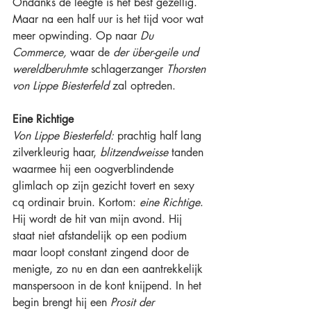
Ondanks de leegte is het best gezellig. 
Maar na een half uur is het tijd voor wat 
meer opwinding. Op naar 
Du 
Commerce, 
waar de 
der über-geile und 
wereldberuhmte 
schlagerzanger 
Thorsten 
von Lippe Biesterfeld 
zal optreden.
Eine Richtige
Von Lippe Biesterfeld: 
prachtig half lang 
zilverkleurig haar, 
blitzendweisse
 tanden 
waarmee hij een oogverblindende 
glimlach op zijn gezicht tovert en sexy 
cq ordinair bruin. Kortom: 
eine Richtige
. 
Hij wordt de hit van mijn avond. Hij 
staat niet afstandelijk op een podium 
maar loopt constant zingend door de 
menigte, zo nu en dan een aantrekkelijk 
manspersoon in de kont knijpend. In het 
begin brengt hij een 
Prosit der 