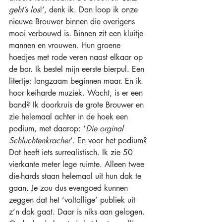
geht’s los
!’, denk ik. Dan loop ik onze 
nieuwe Brouwer binnen die overigens 
mooi verbouwd is. Binnen zit een kluitje 
mannen en vrouwen. Hun groene 
hoedjes met rode veren naast elkaar op 
de bar. Ik bestel mijn eerste bierpul. Een 
litertje: langzaam beginnen maar. En ik 
hoor keiharde muziek. Wacht, is er een 
band? Ik doorkruis de grote Brouwer en 
zie helemaal achter in de hoek een 
podium, met daarop: ‘
Die orginal 
Schluchtenkracher
’. En voor het podium? 
Dat heeft iets surrealistisch. Ik zie 50 
vierkante meter lege ruimte. Alleen twee 
die-hards staan helemaal uit hun dak te 
gaan. Je zou dus evengoed kunnen 
zeggen dat het ‘voltallige’ publiek uit 
z’n dak gaat. Daar is niks aan gelogen. 