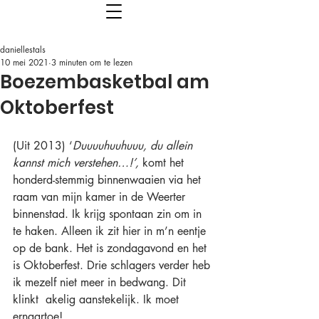
daniellestals
10 mei 2021
3 minuten om te lezen
Boezembasketbal am
Oktoberfest
(Uit 2013) ‘
Duuuuhuuhuuu, du allein 
kannst mich verstehen…!’, 
komt het 
honderd-stemmig binnenwaaien via het 
raam van mijn kamer in de Weerter 
binnenstad. Ik krijg spontaan zin om in 
te haken. Alleen ik zit hier in m’n eentje 
op de bank. Het is zondagavond en het 
is Oktoberfest. Drie schlagers verder heb 
ik mezelf niet meer in bedwang. Dit 
klinkt  akelig aanstekelijk. Ik moet 
ernaartoe! 