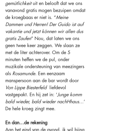
gemütlichkeit 
uit en belooft dat we ons 
vanavond gratis mogen bezuipen omdat 
de kroegbaas er niet is. “
Meine 
Dammen und Herren! Der Guido ist auf 
vakantie und jetzt können wir allen dus 
gratis Zaufen
” Nou, dat laten we ons 
geen twee keer zeggen. We slaan ze 
met de liter achterover. Om de 5 
minuten heffen we de pul, onder 
muzikale ondersteuning van meezingers 
als 
Rosamunde. 
Een eenzaam 
manspersoon aan de bar wordt door 
Von Lippe Biesterfeld 
 liefdevol 
vastgepakt. En hij zet in: ‘
Junge komm 
bald wieder, bald wieder nachHhaus…
’ 
De hele kroeg zingt mee.
En dan…de rekening
Aan het eind van de avond, ik wil bijna 