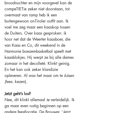
broodnuchter en mijn voorgevel kan de 
compeTIETie zeker niet doorstaan, tot 
overmaat van ramp heb ik een 
buitengewoon on-Tiroler outfit aan. Ik 
voel me zeg maar een kaaskop tussen 
de Duiters. Over kaas gesproken: ik 
hoor net dat de Weerter kaasboer, die 
van Kaas en Co, dit weekend in de 
Harmonie boezembasketbal speelt met 
kaasblokjes. Hij werpt ze bij alle dames 
zomaar in het decolleté. Klinkt geinig. 
En het kan ook zeker klandizie 
opleveren. Al was het maar om te 
käsen
(
lees: kezen).
Jetzt geht’s los?
Nee, dit klinkt allemaal 
te
 verleidelijk. Ik 
ga maar even rustig beginnen op een 
andere feestlocatie. De Brouwer. ‘
Jetzt 