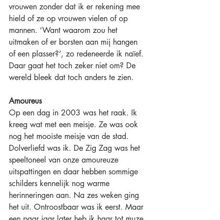
vrouwen zonder dat ik er rekening mee 
hield of ze op vrouwen vielen of op 
mannen. ‘Want waarom zou het 
uitmaken of er borsten aan mij hangen 
of een plasser?’, zo redeneerde ik naïef. 
Daar gaat het toch zeker niet om? De 
wereld bleek dat toch anders te zien.
Amoureus
Op een dag in 2003 was het raak. Ik 
kreeg wat met een meisje. Ze was ook 
nog het mooiste meisje van de stad. 
Dolverliefd was ik. De Zig Zag was het 
speeltoneel van onze amoureuze 
uitspattingen en daar hebben sommige 
schilders kennelijk nog warme 
herinneringen aan. Na zes weken ging 
het uit. Ontroostbaar was ik eerst. Maar 
een paar jaar later heb ik haar tot muze 