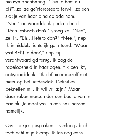
nieuwe openbaring. “Dus je bent nu 
bi?”, zei ze geïnteresseerd terwijl ze een 
slokje van haar pina colada nam. 
“Nee,” antwoordde ik gedecideerd. 
“Tóch lesbisch dan?,” vroeg ze. “Nee”, 
zei ik. “Eh…Hetero dan?” “Nee!”, riep 
ik inmiddels lichtelijk geïrriteerd. “Maar 
wat BEN je dan?,” riep zij 
verontwaardigd terug. Ik zag de 
radeloosheid in haar ogen. “Ik ben ik”, 
antwoordde ik, “Ik definieer mezelf niet 
meer op het liefdesvlak. Definities 
beknellen mij. Ik wil vrij zijn.” Maar 
daar raken mensen dus een beetje van in 
paniek. Je moet wel in een hok passen 
namelijk.
Over hokjes gesproken… Onlangs brak 
toch echt mijn klomp. Ik las nog eens 