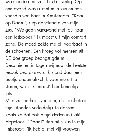
weer andere muzes. Lekker veilig. Op 
een avond was ik met mijn zus en een 
vriendin van haar in Amsterdam. “Kom 
op Daan!”, riep de vriendin van mijn 
zus. “We gaan vanavond met jou naar 
een lesbo-bar!” Ik moest uit mijn comfort 
zone. De moed zakte me bij voorbaat in 
de schoenen. Een kroeg vol mensen uit 
DE doelgroep beangstigde mij. 
Desalniettemin togen wij naar de heetste 
lesbokroeg 
in town
. Ik stond daar een 
beetje ongemakkelijk voor me uit te 
staren, want ik ‘moest’ hier kennelijk 
iets. 
Mijn zus en haar vriendin, die oer-hetero 
zijn, stonden verleidelijk te dansen, 
zoals ze dat ook altijd deden in Café 
Hopeloos. “Daan!” riep mijn zus in mijn 
linkeroor: “Ik heb al met vijf vrouwen 