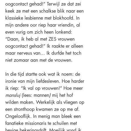
oogcontact gehad!” Terwijl ze dat zei 
keek ze met een schalkse blik naar een 
klassieke lesbienne met blokhoofd. In 
mijn andere oor riep haar vriendin, al 
even vurig om zich heen lonkend: 
“Daan, ik heb al met ZES vrouwen 
oogcontact gehad!” Ik raakte er alleen 
maar nerveus van… Ik durfde het toch 
niet zomaar aan met de vrouwen.
In die tijd startte ook wat ik noem: de 
ironie van mijn liefdesleven. Hoe harder 
ik riep: “Ik val op vrouwen!” Hoe meer 
mansluj 
(lees: mannen
) 
mij het hof 
wilden maken. Werkelijk als vliegen op 
een stronthoop kwamen ze op me af. 
Ongelooflijk. In menig man bleek een 
fanatieke missionaris te schuilen met 
hevige bekeringsdrift. Moeilijk vond ik 