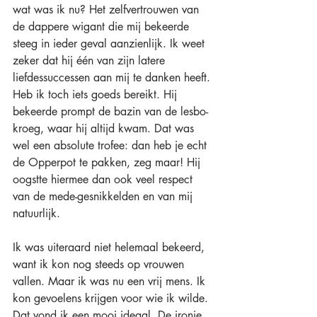
wat was ik nu? Het zelfvertrouwen van 
de dappere wigant die mij bekeerde 
steeg in ieder geval aanzienlijk. Ik weet 
zeker dat hij één van zijn latere 
liefdessuccessen aan mij te danken heeft. 
Heb ik toch iets goeds bereikt. Hij 
bekeerde prompt de bazin van de lesbo-
kroeg, waar hij altijd kwam. Dat was 
wel een absolute trofee: dan heb je echt 
de Opperpot te pakken, zeg maar! Hij 
oogstte hiermee dan ook veel respect 
van de mede-gesnikkelden en van mij 
natuurlijk.
Ik was uiteraard niet helemaal bekeerd, 
want ik kon nog steeds op vrouwen 
vallen. Maar ik was nu een vrij mens. Ik 
kon gevoelens krijgen voor wie ik wilde. 
Dat vond ik een mooi ideaal. De ironie 