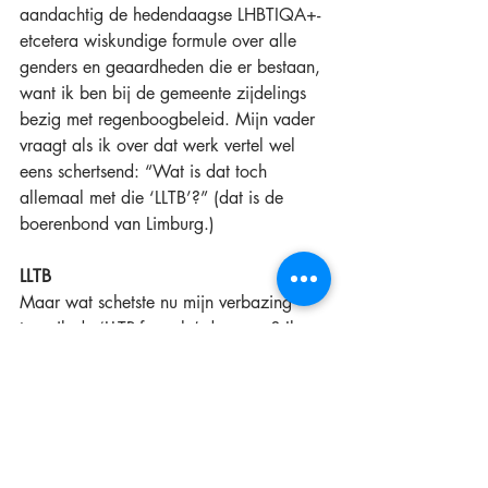
aandachtig de hedendaagse LHBTIQA+-
etcetera wiskundige formule over alle 
genders en geaardheden die er bestaan, 
want ik ben bij de gemeente zijdelings 
bezig met regenboogbeleid. Mijn vader 
vraagt als ik over dat werk vertel wel 
eens schertsend: “Wat is dat toch 
allemaal met die ‘LLTB’?” (dat is de 
boerenbond van Limburg.)
LLTB
Maar wat schetste nu mijn verbazing 
toen ik de ‘LLTB-formule’ doornam? Ik 
val kennelijk onder de letter Q. 
Q staat voor ‘queer’: de definitie voor 
mensen die zich niet willen definiëren . 
Wie verzint zoiets: een definitie voor 
mensen die zich NIET willen de-fi-ni-
ëren?! Ik wens niet queer genoemd te 