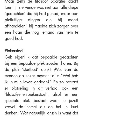
Maar zelfs de filosoof Socrates dacht 
toen hij stervende was niet aan alle diepe 
‘gedachten’ die hij had gehad, maar aan 
pietluttige dingen die hij moest 
af’handelen’, hij maakte zich zorgen over 
een haan die nog iemand van hem te 
goed had. 
Piekerstoel
Gek eigenlijk dat bepaalde gedachten 
bij een bepaalde plek zouden horen. Bij 
de plek ‘sterfbed’ denkt 99% van de 
mensen op zeker moment dus: “Wat heb 
ik in mijn leven gedaan?” En zo bestaat 
er plotseling in dit verhaal ook een 
‘filosofeer-en-piekerstoel’, alsof er een 
speciale plek bestaat waar je jezelf 
zowel de hemel als de hel in kunt 
denken. Wat natuurlijk onzin is want dat 