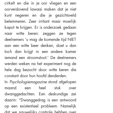
cirkelt en die in je oor vliegen en een 
oorverdovend lawaai maken dat je niet 
kunt negeren en die je gezichtsveld 
belemmeren. Zeer irritant maar moeilijk 
kapot te krijgen. Er is onderzoek gedaan 
naar witte beren: zeggen ze tegen 
deelnemers ‘u mag de komende tijd NIET 
aan een witte beer denken, doet u dan 
toch dan krijgt in een andere kamer 
iemand een stroomstoot.’ De deelnemers 
werden weken na het experiment nog de 
hele dag bezocht door witte beren die 
constant door hun hoofd denderden.
In 
Psychologiemagazine
 stond afgelopen 
maand een heel stuk over 
dwanggedachten. Een deskundige zei 
daarin: “Dwanggedrag is een antwoord 
op een existentieel probleem. Namelijk 
dat we nauwelijks controle hebben over 