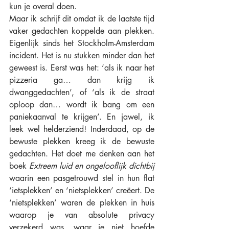
kun je overal doen. 
Maar ik schrijf dit omdat ik de laatste tijd 
vaker gedachten koppelde aan plekken. 
Eigenlijk sinds het Stockholm-Amsterdam 
incident. Het is nu stukken minder dan het 
geweest is. Eerst was het: ‘als ik naar het 
pizzeria ga… dan krijg ik 
dwanggedachten’, of ‘als ik de straat 
oploop dan… wordt ik bang om een 
paniekaanval te krijgen’. En jawel, ik 
leek wel helderziend! Inderdaad, op de 
bewuste plekken kreeg ik de bewuste 
gedachten. Het doet me denken aan het 
boek 
Extreem luid en ongelooflijk dichtbij 
waarin een pasgetrouwd stel in hun flat 
‘ietsplekken’ en ‘nietsplekken’ creëert. De 
‘nietsplekken’ waren de plekken in huis 
waarop je van absolute privacy 
verzekerd was, waar je niet hoefde 