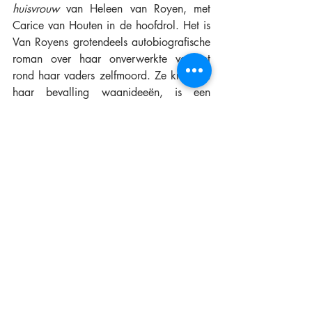
huisvrouw
 van Heleen van Royen, met 
Carice van Houten in de hoofdrol. Het is 
Van Royens grotendeels autobiografische 
roman over haar onverwerkte verdriet 
rond haar vaders zelfmoord. Ze krijgt na 
haar bevalling waanideeën, is een 
gevaar voor haar kind, en moet worden 
opgenomen in een kliniek. 
Carice
Voor de verfilming ging de regisseur met 
de cast op bezoek in een echte 
psychiatrische inrichting. Carice van 
Houten had het doodeng gevonden en de 
regisseur mocht niet van haar zijde 
wijken. Ik schrok daar wel een beetje 
van, want ik dacht dat van Houten juist 
heel ruimdenkend en open was, een 
actrice die zich in de ziekste geesten 