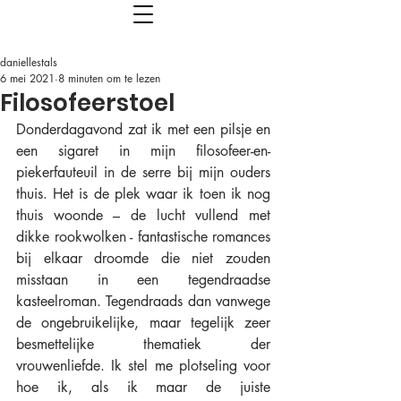
daniellestals
6 mei 2021
8 minuten om te lezen
Filosofeerstoel
Donderdagavond zat ik met een pilsje en 
een sigaret in mijn filosofeer-en-
piekerfauteuil in de serre bij mijn ouders 
thuis. Het is de plek waar ik toen ik nog 
thuis woonde – de lucht vullend met 
dikke rookwolken - fantastische romances 
bij elkaar droomde die niet zouden 
misstaan in een tegendraadse 
kasteelroman. Tegendraads dan vanwege 
de ongebruikelijke, maar tegelijk zeer 
besmettelijke thematiek der 
vrouwenliefde. Ik stel me plotseling voor 
hoe ik, als ik maar de juiste 