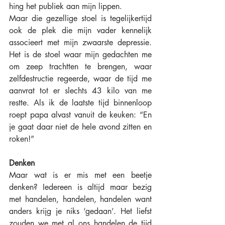
hing het publiek aan mijn lippen.
Maar die gezellige stoel is tegelijkertijd 
ook de plek die mijn vader kennelijk 
associeert met mijn zwaarste depressie. 
Het is de stoel waar mijn gedachten me 
om zeep trachtten te brengen, waar 
zelfdestructie regeerde, waar de tijd me 
aanvrat tot er slechts 43 kilo van me 
restte. Als ik de laatste tijd binnenloop 
roept papa alvast vanuit de keuken: “En 
je gaat daar niet de hele avond zitten en 
roken!” 
Denken
Maar wat is er mis met een beetje 
denken? Iedereen is altijd maar bezig 
met handelen, handelen, handelen want 
anders krijg je niks ‘gedaan’. Het liefst 
zouden we met al ons handelen de tijd 