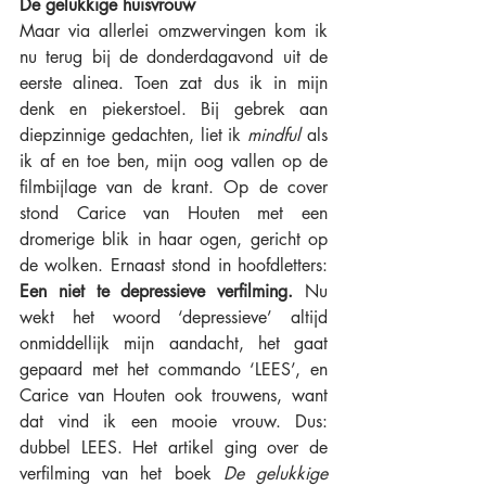
De gelukkige huisvrouw
Maar via allerlei omzwervingen kom ik 
nu terug bij de donderdagavond uit de 
eerste alinea. Toen zat dus ik in mijn 
denk en piekerstoel. Bij gebrek aan 
diepzinnige gedachten, liet ik 
mindful
 als 
ik af en toe ben, mijn oog vallen op de 
filmbijlage van de krant. Op de cover 
stond Carice van Houten met een 
dromerige blik in haar ogen, gericht op 
de wolken. Ernaast stond in hoofdletters: 
Een niet te depressieve verfilming. 
Nu 
wekt het woord ‘depressieve’ altijd 
onmiddellijk mijn aandacht, het gaat 
gepaard met het commando ‘LEES’, en 
Carice van Houten ook trouwens, want 
dat vind ik een mooie vrouw. Dus: 
dubbel LEES. Het artikel ging over de 
verfilming van het boek 
De gelukkige 