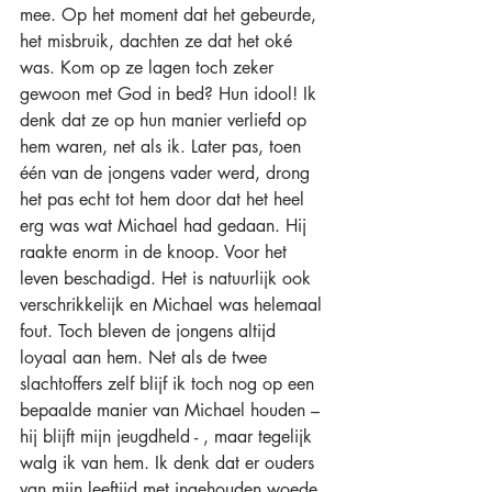
mee. Op het moment dat het gebeurde, 
het misbruik, dachten ze dat het oké 
was. Kom op ze lagen toch zeker 
gewoon met God in bed? Hun idool! Ik 
denk dat ze op hun manier verliefd op 
hem waren, net als ik. Later pas, toen 
één van de jongens vader werd, drong 
het pas echt tot hem door dat het heel 
erg was wat Michael had gedaan. Hij 
raakte enorm in de knoop. Voor het 
leven beschadigd. Het is natuurlijk ook 
verschrikkelijk en Michael was helemaal 
fout. Toch bleven de jongens altijd 
loyaal aan hem. Net als de twee 
slachtoffers zelf blijf ik toch nog op een 
bepaalde manier van Michael houden – 
hij blijft mijn jeugdheld - , maar tegelijk 
walg ik van hem. Ik denk dat er ouders 
van mijn leeftijd met ingehouden woede 