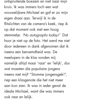
ontspruitende boezem en niet naar mijn 
kruis. Ik was immers toch een wat 
vrouwelijkere Michael en gaf er zo mijn 
eigen draai aan. Terwijl ik in de 
flitslichten van de camera’s keek, riep ik 
op dat moment ook met een hoog 
stemmetje: 
‘No autographs today!’  
Dat 
hoor je niet op de foto. Het werd me niet 
door iedereen in dank afgenomen dat ik 
ineens een beroemdheid was. De 
meelopers in de klas vonden mij 
namelijk altijd maar ‘raar’ en ‘lelijk’, dus 
wat moesten die populaire jongens 
ineens met mij? “Stomme jongensgek!”, 
riep een klasgenote die het niet meer 
aan kon zien. Ik was in ieder geval de 
ideale Michael, want die was immers 
ook raar en lelijk. 