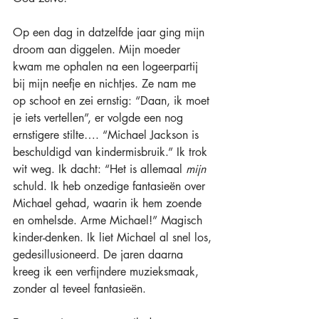
Op een dag in datzelfde jaar ging mijn 
droom aan diggelen. Mijn moeder 
kwam me ophalen na een logeerpartij 
bij mijn neefje en nichtjes. Ze nam me 
op schoot en zei ernstig: “Daan, ik moet 
je iets vertellen”, er volgde een nog 
ernstigere stilte…. “Michael Jackson is 
beschuldigd van kindermisbruik.” Ik trok 
wit weg. Ik dacht: “Het is allemaal 
mijn
schuld. Ik heb onzedige fantasieën over 
Michael gehad, waarin ik hem zoende 
en omhelsde. Arme Michael!” Magisch 
kinder-denken. Ik liet Michael al snel los, 
gedesillusioneerd. De jaren daarna 
kreeg ik een verfijndere muzieksmaak, 
zonder al teveel fantasieën.