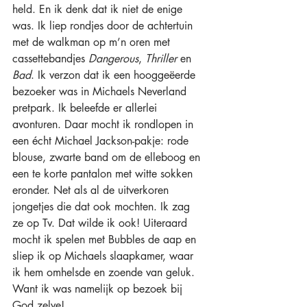
held. En ik denk dat ik niet de enige 
was. Ik liep rondjes door de achtertuin 
met de walkman op m’n oren met 
cassettebandjes 
Dangerous
, 
Thriller
 en 
Bad
. Ik verzon dat ik een hooggeëerde 
bezoeker was in Michaels Neverland 
pretpark. Ik beleefde er allerlei 
avonturen. Daar mocht ik rondlopen in 
een écht Michael Jackson-pakje: rode 
blouse, zwarte band om de elleboog en 
een te korte pantalon met witte sokken 
eronder. Net als al de uitverkoren 
jongetjes die dat ook mochten. Ik zag 
ze op Tv. Dat wilde ik ook! Uiteraard 
mocht ik spelen met Bubbles de aap en 
sliep ik op Michaels slaapkamer, waar 
ik hem omhelsde en zoende van geluk. 
Want ik was namelijk op bezoek bij 
God zelve! 