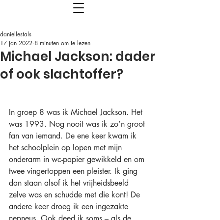
daniellestals
17 jan 2022
8 minuten om te lezen
Michael Jackson: dader
of ook slachtoffer?
In groep 8 was ik Michael Jackson. Het 
was 1993. Nog nooit was ik zo’n groot 
fan van iemand. De ene keer kwam ik 
het schoolplein op lopen met mijn 
onderarm in wc-papier gewikkeld en om 
twee vingertoppen een pleister. Ik ging 
dan staan alsof ik het vrijheidsbeeld 
zelve was en schudde met die kont! De 
andere keer droeg ik een ingezakte 
nepneus. Ook deed ik soms – als de 