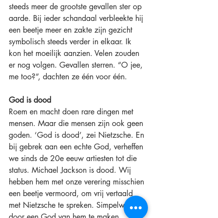
steeds meer de grootste gevallen ster op 
aarde. Bij ieder schandaal verbleekte hij 
een beetje meer en zakte zijn gezicht 
symbolisch steeds verder in elkaar. Ik 
kon het moeilijk aanzien. Velen zouden 
er nog volgen. Gevallen sterren. “O jee, 
me too?”, dachten ze één voor één. 
God is dood
Roem en macht doen rare dingen met 
mensen. Maar die mensen zijn ook geen 
goden. ‘God is dood’, zei Nietzsche. En 
bij gebrek aan een echte God, verheffen 
we sinds de 20e eeuw artiesten tot die 
status. Michael Jackson is dood. Wij 
hebben hem met onze verering misschien 
een beetje vermoord, om vrij vertaald 
met Nietzsche te spreken. Simpelweg 
door een God van hem te maken, 