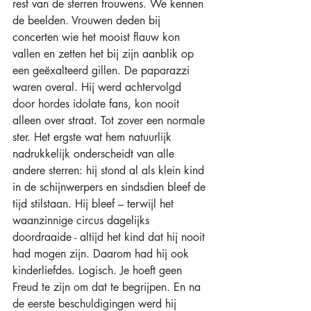
rest van de sterren trouwens. We kennen 
de beelden. Vrouwen deden bij 
concerten wie het mooist flauw kon 
vallen en zetten het bij zijn aanblik op 
een geëxalteerd gillen. De paparazzi 
waren overal. Hij werd achtervolgd 
door hordes idolate fans, kon nooit 
alleen over straat. Tot zover een normale 
ster. Het ergste wat hem natuurlijk 
nadrukkelijk onderscheidt van alle 
andere sterren: hij stond al als klein kind 
in de schijnwerpers en sindsdien bleef de 
tijd stilstaan. Hij bleef – terwijl het 
waanzinnige circus dagelijks 
doordraaide - altijd het kind dat hij nooit 
had mogen zijn. Daarom had hij ook 
kinderliefdes. Logisch. Je hoeft geen 
Freud te zijn om dat te begrijpen. En na 
de eerste beschuldigingen werd hij 