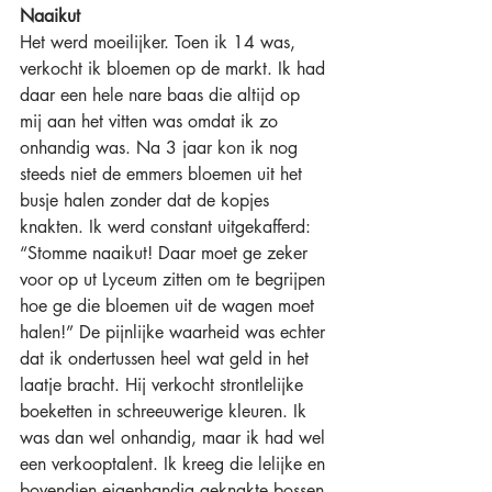
Naaikut
Het werd moeilijker. Toen ik 14 was, 
verkocht ik bloemen op de markt. Ik had 
daar een hele nare baas die altijd op 
mij aan het vitten was omdat ik zo 
onhandig was. Na 3 jaar kon ik nog 
steeds niet de emmers bloemen uit het 
busje halen zonder dat de kopjes 
knakten. Ik werd constant uitgekafferd: 
“Stomme naaikut! Daar moet ge zeker 
voor op ut Lyceum zitten om te begrijpen 
hoe ge die bloemen uit de wagen moet 
halen!” De pijnlijke waarheid was echter 
dat ik ondertussen heel wat geld in het 
laatje bracht. Hij verkocht strontlelijke 
boeketten in schreeuwerige kleuren. Ik 
was dan wel onhandig, maar ik had wel 
een verkooptalent. Ik kreeg die lelijke en 
bovendien eigenhandig geknakte bossen 