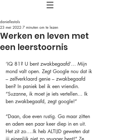
daniellestals
23 mei 2022
7 minuten om te lezen
Werken en leven met
een leerstoornis
‘IQ 81? U bent zwakbegaafd’… Mijn 
mond valt open. Zegt Google nou dat ik 
– zelfverklaard genie – zwakbegaafd 
ben? In paniek bel ik een vriendin. 
“Suzanne, ik moet je iets vertellen… Ik 
ben zwakbegaafd, zegt google!”
“Daan, doe even rustig. Ga maar zitten 
en adem een paar keer diep in en uit. 
Het zit zo….Ik heb ALTIJD geweten dat 
jij eigenlijk niet zo snugger bent!” Ze 