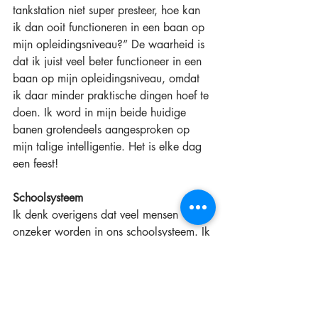
tankstation niet super presteer, hoe kan 
ik dan ooit functioneren in een baan op 
mijn opleidingsniveau?” De waarheid is 
dat ik juist veel beter functioneer in een 
baan op mijn opleidingsniveau, omdat 
ik daar minder praktische dingen hoef te 
doen. Ik word in mijn beide huidige 
banen grotendeels aangesproken op 
mijn talige intelligentie. Het is elke dag 
een feest!
Schoolsysteem
Ik denk overigens dat veel mensen 
onzeker worden in ons schoolsysteem. Ik 
ken ook mensen die het andersom 
hebben: een hoger performaal IQ en 
weer een lager theoretisch IQ. Dat zijn 
mensen die heel goed praktisch kunnen 
denken, die heel goed zijn in poetsen, 