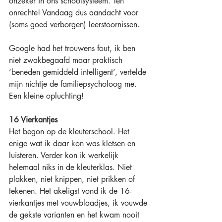
onzeker in ons schoolsysteem. Ten 
onrechte! Vandaag dus aandacht voor 
(soms goed verborgen) leerstoornissen. 
Google had het trouwens fout, ik ben 
niet zwakbegaafd maar praktisch 
‘beneden gemiddeld intelligent’, vertelde 
mijn nichtje de familiepsycholoog me. 
Een kleine opluchting!
16 Vierkantjes
Het begon op de kleuterschool. Het 
enige wat ik daar kon was kletsen en 
luisteren. Verder kon ik werkelijk 
helemaal niks in de kleuterklas. Niet 
plakken, niet knippen, niet prikken of 
tekenen. Het akeligst vond ik de 16-
vierkantjes met vouwblaadjes, ik vouwde 
de gekste varianten en het kwam nooit 