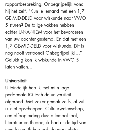
rapportbespreking. Onbegrijpelijk vond 
hij het zelf. “Kun je iemand met een 1,7 
GE-MID-DELD voor wiskunde naar VWO 
5 sturen? De talige vakken hebben 
echter U-NA-NIEM voor het bevorderen 
van uw dochter gestemd. En dat met een 
1,7 GE-MID-DELD voor wiskunde. Dit is 
nog nooit vertoond! Onbegrijpelijk!…” 
Gelukkig kon ik wiskunde in VWO 5 
laten vallen… 
Universiteit
Uiteindelijk heb ik met mijn lage 
performale IQ toch de universiteit 
afgerond. Met zeker gemak zelfs, al wil 
ik niet opscheppen. Cultuurwetenschap, 
een alfaopleiding dus: allemaal taal, 
literatuur en theorie, ik had er de tijd van 
mijn leven. Ik heb ook de moeilijkste 