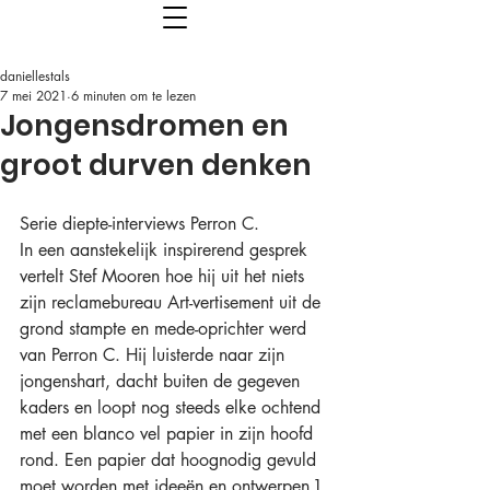
daniellestals
7 mei 2021
6 minuten om te lezen
Jongensdromen en
groot durven denken
Serie diepte-interviews Perron C.
In een aanstekelijk inspirerend gesprek 
vertelt Stef Mooren hoe hij uit het niets 
zijn reclamebureau Art-vertisement uit de 
grond stampte en mede-oprichter werd 
van Perron C. Hij luisterde naar zijn 
jongenshart, dacht buiten de gegeven 
kaders en loopt nog steeds elke ochtend 
met een blanco vel papier in zijn hoofd 
rond. Een papier dat hoognodig gevuld 
moet worden met ideeën en ontwerpen.]