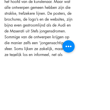
het hoofd van de kunstenaar. Maar wat 
alle ontwerpen gemeen hebben zijn die 
strakke, trefzekere lijnen. De posters, de 
brochures, de logo’s en de websites, zijn 
bijna even gestroomlijnd als de Audi en 
de Maserati uit Stefs jongensdromen. 
Sommige van de ontwerpen krijgen op 
die manier zelfs een ‘jongensachtige’ 
sfeer. Soms lijken ze zakelijk, maar zijn 
ze tegelijk los en informeel, net als 
hijzelf. Stef: ‘Ik sta uiteindelijk vooral in 
dienst van de opdrachtgever, ik wil 
vertalen wat in zijn hoofd zit.’ Zo nu en 
dan gooit hij het zo over een hele 
andere boeg. Hij maakte voor het 
kookboek van Thamara Winters een 
cover in de Chicklit-sfeer, met roze 
stiletto’s en vrouwelijke letters. 