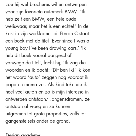
zou hij wel brochures willen ontwerpen 
voor zijn favoriete automerk BMW. “Ik 
heb zelf een BMW, een hele oude 
weliswaar, maar het is een echte!” In de 
kast in zijn werkkamer bij Perron C staat 
een boek met de titel ‘Ever since I was a 
young boy I’ve been drawing cars.’ ‘Ik 
heb dit boek vooral aangeschaft 
vanwege de titel’, lacht hij, ‘Ik zag die 
woorden en ik dacht: ‘Dit ben ik!’ Ik kon 
het woord ‘auto’ zeggen nog voordat ik 
papa en mama zei. Als kind tekende ik 
heel veel auto’s en zo is mijn interesse in 
ontwerpen ontstaan.’ Jongensdromen, ze 
ontstaan al vroeg en ze kunnen 
uitgroeien tot grote proporties, zelfs tot 
gangenstelsels onder de grond. 
Design academy