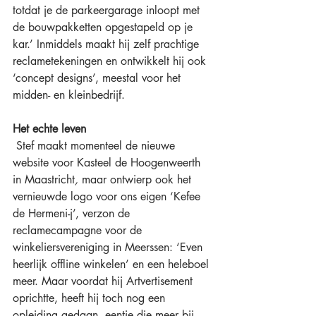
totdat je de parkeergarage inloopt met 
de bouwpakketten opgestapeld op je 
kar.’ Inmiddels maakt hij zelf prachtige 
reclametekeningen en ontwikkelt hij ook 
‘concept designs’, meestal voor het 
midden- en kleinbedrijf. 
Het echte leven
 Stef maakt momenteel de nieuwe 
website voor Kasteel de Hoogenweerth 
in Maastricht
,
 maar ontwierp ook het 
vernieuwde logo voor ons eigen ‘Kefee 
de Hermeni-j’, verzon de 
reclamecampagne voor de 
winkeliersvereniging in Meerssen: ‘Even 
heerlijk offline winkelen’ en een heleboel 
meer. Maar voordat hij Artvertisement 
oprichtte, heeft hij toch nog een 
opleiding gedaan, eentje die meer bij 