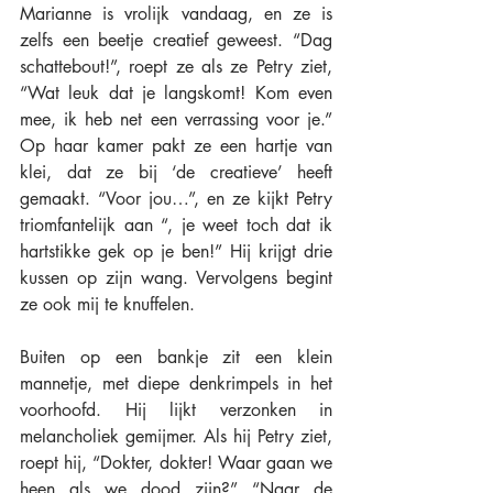
Marianne is vrolijk vandaag, en ze is 
zelfs een beetje creatief geweest. “Dag 
schattebout!”, roept ze als ze Petry ziet, 
“Wat leuk dat je langskomt! Kom even 
mee, ik heb net een verrassing voor je.” 
Op haar kamer pakt ze een hartje van 
klei, dat ze bij ‘de creatieve’ heeft 
gemaakt. “Voor jou…”, en ze kijkt Petry 
triomfantelijk aan “, je weet toch dat ik 
hartstikke gek op je ben!” Hij krijgt drie 
kussen op zijn wang. Vervolgens begint 
ze ook mij te knuffelen.
Buiten op een bankje zit een klein 
mannetje, met diepe denkrimpels in het 
voorhoofd. Hij lijkt verzonken in 
melancholiek gemijmer. Als hij Petry ziet, 
roept hij, “Dokter, dokter! Waar gaan we 
heen als we dood zijn?” “Naar de 