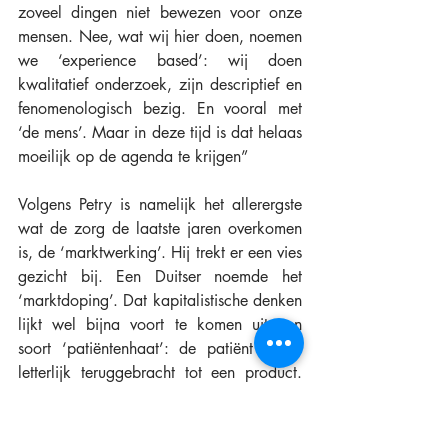
zoveel dingen niet bewezen voor onze 
mensen. Nee, wat wij hier doen, noemen 
we ‘experience based’: wij doen 
kwalitatief onderzoek, zijn descriptief en 
fenomenologisch bezig. En vooral met 
‘de mens’. Maar in deze tijd is dat helaas 
moeilijk op de agenda te krijgen” 
Volgens Petry is namelijk het allerergste 
wat de zorg de laatste jaren overkomen 
is, de ‘marktwerking’. Hij trekt er een vies 
gezicht bij. Een Duitser noemde het 
‘marktdoping’. Dat kapitalistische denken 
lijkt wel bijna voort te komen uit een 
soort ‘patiëntenhaat’: de patiënt wordt 
letterlijk teruggebracht tot een product. 
En het kernstuk van de marktmaffia is het 
‘elektronisch patiëntendossier’. Zat Petry 
vroeger nog wel eens met de patiënten 