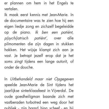
er plannen om hem in het Engels te 
vertalen.
Ik maak eerst kennis met Jean-Marie. In 
de documentaire was te zien hoe hij een 
eigen liedje zong en zichzelf begeleidde 
op de piano. 
Ik ben een patiënt, 
p(sychi)atrisch patiënt’,
 over alle 
pilmomenten die zijn dagen in stukken 
hakken. Het wijsje klampt zich aan je 
vast. Je betrapt jezelf erop dat je het 
soms zingt tijdens een lange autorit, of 
onder de douche. 
In 
Uitbehandeld maar niet Opgegeven 
speelde Jean-Marie de Sint tijdens het 
jaarlijkse sinterklaasfeest in Vijverdal. De 
oude goedheiligman baande zich met 
vastberaden turbotred een weg door het 
publiek - zijn baard hing scheef - en hij 