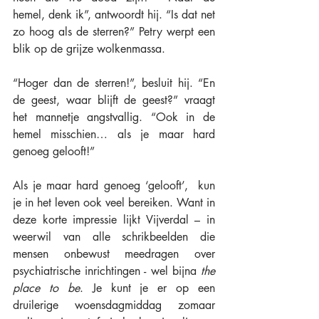
hemel, denk ik”, antwoordt hij. “Is dat net 
zo hoog als de sterren?” Petry werpt een 
blik op de grijze wolkenmassa. 
“Hoger dan de sterren!”, besluit hij. “En 
de geest, waar blijft de geest?” vraagt 
het mannetje angstvallig. “Ook in de 
hemel misschien… als je maar hard 
genoeg gelooft!”
Als je maar hard genoeg ‘gelooft’,  kun 
je in het leven ook veel bereiken. Want in 
deze korte impressie lijkt Vijverdal – in 
weerwil van alle schrikbeelden die 
mensen onbewust meedragen over 
psychiatrische inrichtingen - wel bijna 
the 
place to be
. Je kunt je er op een 
druilerige woensdagmiddag zomaar 