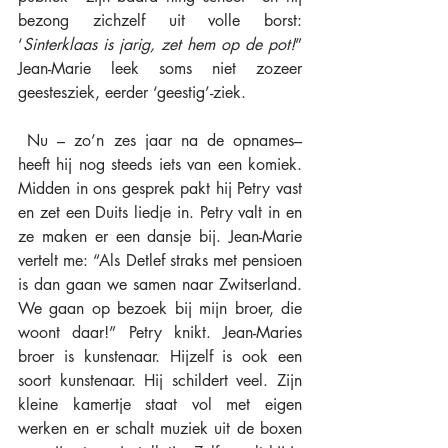
bezong zichzelf uit volle borst: 
‘
Sinterklaas is jarig, zet hem op de pot!
” 
Jean-Marie leek soms niet zozeer 
geestesziek, eerder ‘geestig’-ziek.  
 Nu – zo’n zes jaar na de opnames– 
heeft hij nog steeds iets van een komiek. 
Midden in ons gesprek pakt hij Petry vast 
en zet een Duits liedje in. Petry valt in en 
ze maken er een dansje bij. Jean-Marie 
vertelt me: “Als Detlef straks met pensioen 
is dan gaan we samen naar Zwitserland. 
We gaan op bezoek bij mijn broer, die 
woont daar!” Petry knikt. Jean-Maries 
broer is kunstenaar. Hijzelf is ook een 
soort kunstenaar. Hij schildert veel. Zijn 
kleine kamertje staat vol met eigen 
werken en er schalt muziek uit de boxen 