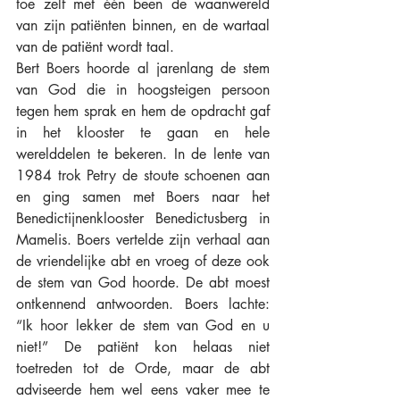
toe zelf met één been de waanwereld 
van zijn patiënten binnen, en de wartaal 
van de patiënt wordt taal. 
Bert Boers hoorde al jarenlang de stem 
van God die in hoogsteigen persoon 
tegen hem sprak en hem de opdracht gaf 
in het klooster te gaan en hele 
werelddelen te bekeren. In de lente van 
1984 trok Petry de stoute schoenen aan 
en ging samen met Boers naar het 
Benedictijnenklooster Benedictusberg in 
Mamelis. Boers vertelde zijn verhaal aan 
de vriendelijke abt en vroeg of deze ook 
de stem van God hoorde. De abt moest 
ontkennend antwoorden. Boers lachte: 
“Ik hoor lekker de stem van God en u 
niet!” De patiënt kon helaas niet 
toetreden tot de Orde, maar de abt 
adviseerde hem wel eens vaker mee te 