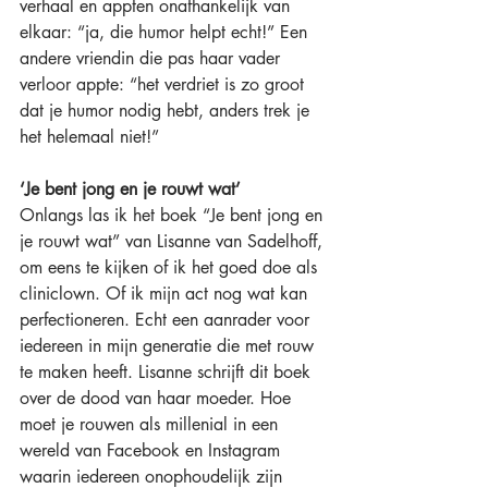
verhaal en appten onafhankelijk van 
elkaar: “ja, die humor helpt echt!” Een 
andere vriendin die pas haar vader 
verloor appte: “het verdriet is zo groot 
dat je humor nodig hebt, anders trek je 
het helemaal niet!”
‘Je bent jong en je rouwt wat’
Onlangs las ik het boek “Je bent jong en 
je rouwt wat” van Lisanne van Sadelhoff, 
om eens te kijken of ik het goed doe als 
cliniclown. Of ik mijn act nog wat kan 
perfectioneren. Echt een aanrader voor 
iedereen in mijn generatie die met rouw 
te maken heeft. Lisanne schrijft dit boek 
over de dood van haar moeder. Hoe 
moet je rouwen als millenial in een 
wereld van Facebook en Instagram 
waarin iedereen onophoudelijk zijn 