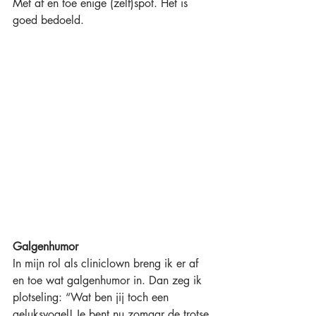
Met af en toe enige (zelf)spot. Het is 
goed bedoeld.
Galgenhumor
In mijn rol als cliniclown breng ik er af 
en toe wat galgenhumor in. Dan zeg ik 
plotseling: “Wat ben jij toch een 
geluksvogel! Je bent nu zomaar de trotse 