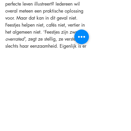
perfecte leven illustreert? Iedereen wil 
overal meteen een praktische oplossing 
voor. Maar dat kan in dit geval niet. 
Feestjes helpen niet, cafés niet, vertier in 
het algemeen niet. ‘Feestjes zijn zwaar 
overrated’,
 zegt ze stellig, ze versterken 
slechts haar eenzaamheid. Eigenlijk is er 
heel veel oppervlakkig vermaak 
overrated, zo blijkt als ze moet dealen 
met de rouw.
Ze is eigenlijk over het algemeen een 
optimist die alles uit het leven wil halen. 
De dood van haar moeder maakt haar 
bijna kapot. Op de achterflap staat dat 
ze eerst dacht: ‘Er is vast wel een 
handboek met een helder stappenplan 
waardoor ik rouwen snel van mijn to-do-
list kan schrappen. Guess what? Dat 