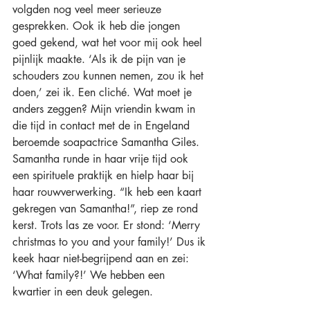
volgden nog veel meer serieuze 
gesprekken. Ook ik heb die jongen 
goed gekend, wat het voor mij ook heel 
pijnlijk maakte. ‘Als ik de pijn van je 
schouders zou kunnen nemen, zou ik het 
doen,’ zei ik. Een cliché. Wat moet je 
anders zeggen? Mijn vriendin kwam in 
die tijd in contact met de in Engeland 
beroemde soapactrice Samantha Giles. 
Samantha runde in haar vrije tijd ook 
een spirituele praktijk en hielp haar bij 
haar rouwverwerking. “Ik heb een kaart 
gekregen van Samantha!”, riep ze rond 
kerst. Trots las ze voor. Er stond: ‘Merry 
christmas to you and your family!’ Dus ik 
keek haar niet-begrijpend aan en zei: 
‘What family?!’ We hebben een 
kwartier in een deuk gelegen. 