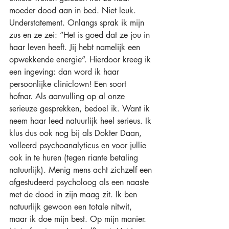
moeder dood aan in bed. Niet leuk. 
Understatement. Onlangs sprak ik mijn 
zus en ze zei: “Het is goed dat ze jou in 
haar leven heeft. Jij hebt namelijk een 
opwekkende energie”. Hierdoor kreeg ik 
een ingeving: dan word ik haar 
persoonlijke cliniclown! Een soort 
hofnar. Als aanvulling op al onze 
serieuze gesprekken, bedoel ik. Want ik 
neem haar leed natuurlijk heel serieus. Ik 
klus dus ook nog bij als Dokter Daan, 
volleerd psychoanalyticus en voor jullie 
ook in te huren (tegen riante betaling 
natuurlijk). Menig mens acht zichzelf een 
afgestudeerd psycholoog als een naaste 
met de dood in zijn maag zit. Ik ben 
natuurlijk gewoon een totale nitwit, 
maar ik doe mijn best. Op mijn manier. 